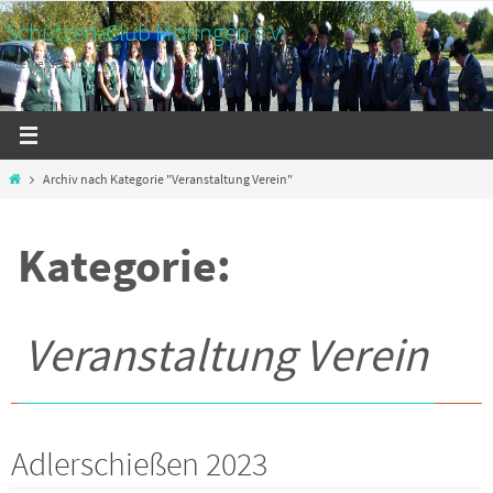
Zum
Schützen-Club Moringen e.V.
Inhalt
Internetauftritt
springen
Start
Archiv nach Kategorie "Veranstaltung Verein"
Kategorie:
Veranstaltung Verein
Adlerschießen 2023