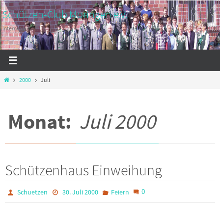
Zum
Schützen-Club Moringen e.V.
Inhalt
Internetauftritt
springen
Start
2000
Juli
Monat:
Juli 2000
Schützenhaus Einweihung
0
Schuetzen
30. Juli 2000
Feiern