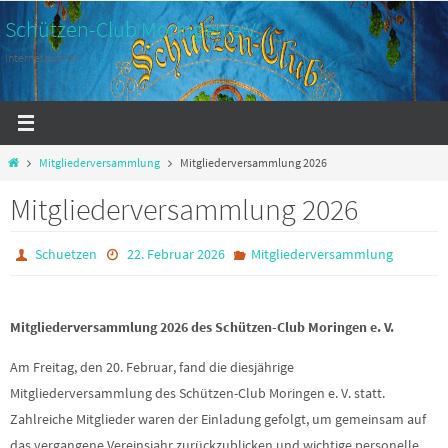
Zum
Schützen-Club Moringen e.V.
Inhalt
Internetauftritt
springen
Start
Mitgliederversammlung
Mitgliederversammlung 2026
Mitgliederversammlung 2026
Schuetzen
22. Februar 2026
Mitgliederversammlung
Mitgliederversammlung 2026 des Schützen-Club Moringen e. V.
Am Freitag, den 20. Februar, fand die diesjährige
Mitgliederversammlung des Schützen-Club Moringen e. V. statt.
Zahlreiche Mitglieder waren der Einladung gefolgt, um gemeinsam auf
das vergangene Vereinsjahr zurückzublicken und wichtige personelle