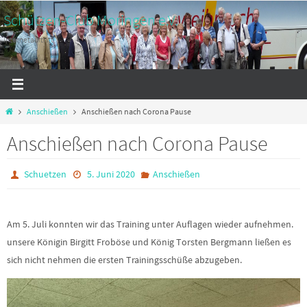
Zum
Schützen-Club Moringen e.V.
Inhalt
Internetauftritt
springen
Start
Anschießen
Anschießen nach Corona Pause
Anschießen nach Corona Pause
Schuetzen
5. Juni 2020
Anschießen
Am 5. Juli konnten wir das Training unter Auflagen wieder aufnehmen.
unsere Königin Birgitt Froböse und König Torsten Bergmann ließen es
sich nicht nehmen die ersten Trainingsschüße abzugeben.