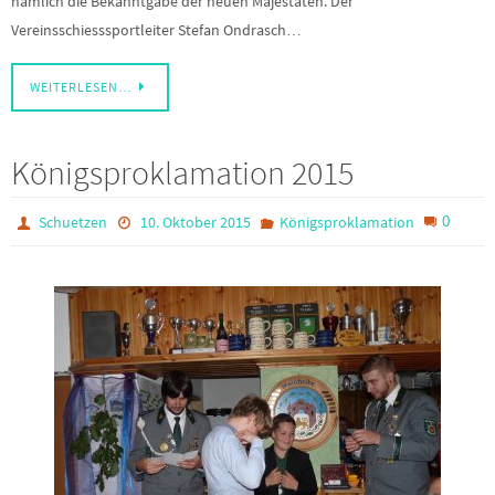
nämlich die Bekanntgabe der neuen Majestäten. Der
Vereinsschiesssportleiter Stefan Ondrasch…
WEITERLESEN…
Königsproklamation 2015
0
Schuetzen
10. Oktober 2015
Königsproklamation