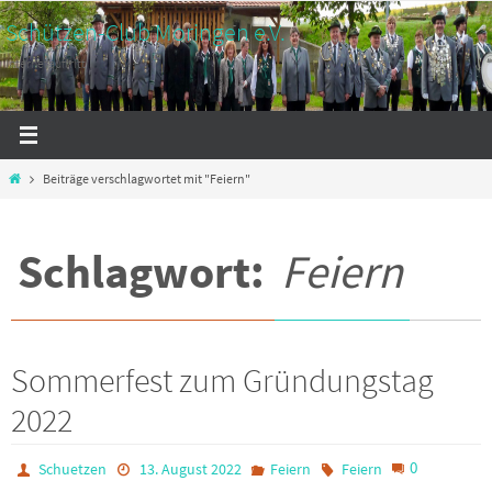
Zum
Schützen-Club Moringen e.V.
Inhalt
Internetauftritt
springen
Start
Beiträge verschlagwortet mit "Feiern"
Schlagwort:
Feiern
Sommerfest zum Gründungstag
2022
0
Schuetzen
13. August 2022
Feiern
Feiern